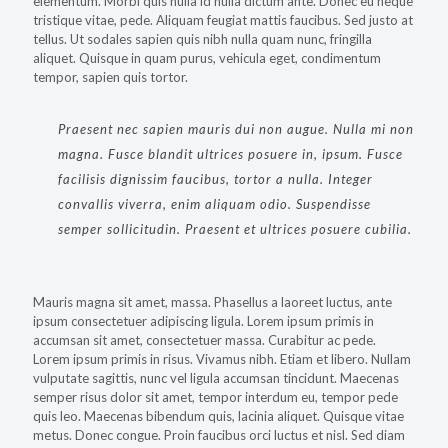
elementum. Morbi quis nulla id nulla dictum ante. Donec eu neque
tristique vitae, pede. Aliquam feugiat mattis faucibus. Sed justo at
tellus. Ut sodales sapien quis nibh nulla quam nunc, fringilla
aliquet. Quisque in quam purus, vehicula eget, condimentum
tempor, sapien quis tortor.
Praesent nec sapien mauris dui non augue. Nulla mi non
magna. Fusce blandit ultrices posuere in, ipsum. Fusce
facilisis dignissim faucibus, tortor a nulla. Integer
convallis viverra, enim aliquam odio. Suspendisse
semper sollicitudin. Praesent et ultrices posuere cubilia.
Mauris magna sit amet, massa. Phasellus a laoreet luctus, ante
ipsum consectetuer adipiscing ligula. Lorem ipsum primis in
accumsan sit amet, consectetuer massa. Curabitur ac pede.
Lorem ipsum primis in risus. Vivamus nibh. Etiam et libero. Nullam
vulputate sagittis, nunc vel ligula accumsan tincidunt. Maecenas
semper risus dolor sit amet, tempor interdum eu, tempor pede
quis leo. Maecenas bibendum quis, lacinia aliquet. Quisque vitae
metus. Donec congue. Proin faucibus orci luctus et nisl. Sed diam