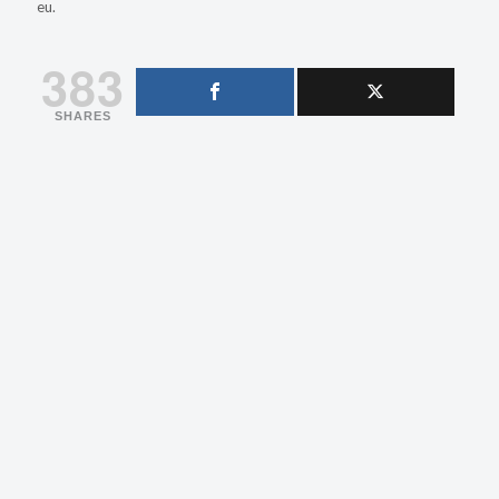
eu.
383
SHARES