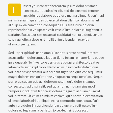
nsert your content hereorem ipsum dolor sit amet,
L
consectetur adipisicing elit, sed do eiusmod tempor
incididunt ut labore et dolore magna aliqua. Ut enim ad
minim veniam, quis nostrud exercitation ullamco laboris nisi ut
aliquip ex ea commodo consequat. Duis aute irure dolor in
reprehenderit in voluptate velit esse cillum dolore eu fugiat nulla
pariatur. Excepteur sint occaecat cupidatat non proident, sunt in
culpa qui officia deserunt mollit anim bibendum gravida
ullamcorper quam.
Sed ut perspiciatis unde omnis iste natus error sit voluptatem
accusantium doloremque laudan tium, totam rem aperiam, eaque
ipsa quae ab illo inventore veritatis et quasi architecto beatae
vitae dicta sunt explicabo. Nemo enim ipsam voluptatem quia
voluptas sit aspernatur aut odit aut fugit, sed quia consequuntur
magni dolores eos qui ratione voluptatem sequi nesciunt. Neque
porro quisquam est, qui dolorem ipsum quia dolor sit amet,
consectetur, adipisci velit, sed quia non numquam eius modi
tempora incidunt ut labore et dolore magnam aliquam quaerat
volup tatem. Ut enim ad minim veniam, quis nostrud exercitation
ullamco laboris nisi ut aliquip ex ea commodo consequat. Duis
aute irure dolor in reprehenderit in voluptate velit esse cillum
dolore eu fugiat nulla pariatur. Excepteur sint occaecat.